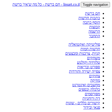
Insart.co.il - חם ברשת - כל מה ש'אין' ברשת
Toggle navigation
חם ברשת
כתבות חדשות
הוסף כתבה
קבוצות
הרשמה
התחבר
פוליטיקה ואקטואליה
חדשות חמות
קניות, צרכנות ומבצעים
משחקים
טלוויזיה וקולנוע
ספורט ובריאות
צפייה ישירה והורדות
צחוקים
מוזיקה
מחשבים ואינטרנט
כלכלה וכספים
מפורסמים
דת ורוחניות
קישורים כללים - שונות
פנאי ובידור