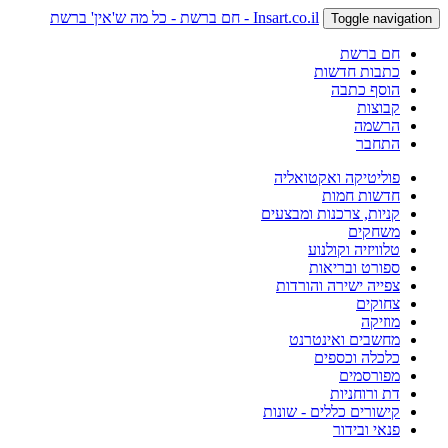
Insart.co.il - חם ברשת - כל מה ש'אין' ברשת
Toggle navigation
חם ברשת
כתבות חדשות
הוסף כתבה
קבוצות
הרשמה
התחבר
פוליטיקה ואקטואליה
חדשות חמות
קניות, צרכנות ומבצעים
משחקים
טלוויזיה וקולנוע
ספורט ובריאות
צפייה ישירה והורדות
צחוקים
מוזיקה
מחשבים ואינטרנט
כלכלה וכספים
מפורסמים
דת ורוחניות
קישורים כללים - שונות
פנאי ובידור