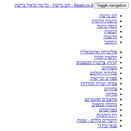
Insart.co.il - חם ברשת - כל מה ש'אין' ברשת
Toggle navigation
חם ברשת
כתבות חדשות
הוסף כתבה
קבוצות
הרשמה
התחבר
פוליטיקה ואקטואליה
חדשות חמות
קניות, צרכנות ומבצעים
משחקים
טלוויזיה וקולנוע
ספורט ובריאות
צפייה ישירה והורדות
צחוקים
מוזיקה
מחשבים ואינטרנט
כלכלה וכספים
מפורסמים
דת ורוחניות
קישורים כללים - שונות
פנאי ובידור