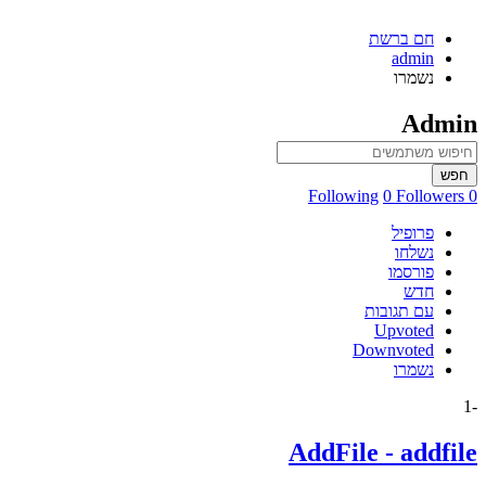
חם ברשת
admin
נשמרו
Admin
חפש
0 Followers
0 Following
פרופיל
נשלחו
פורסמו
חדש
עם תגובות
Upvoted
Downvoted
נשמרו
-1
AddFile - addfile