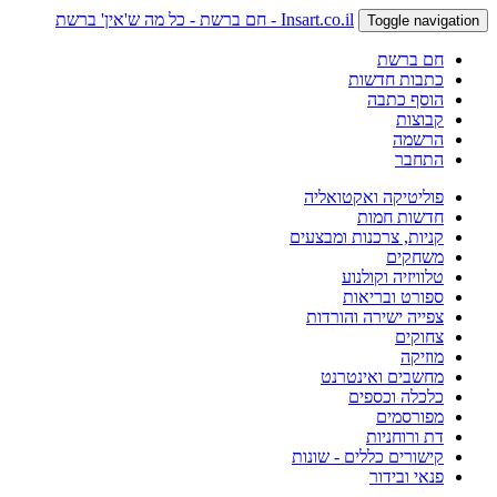
Insart.co.il - חם ברשת - כל מה ש'אין' ברשת
Toggle navigation
חם ברשת
כתבות חדשות
הוסף כתבה
קבוצות
הרשמה
התחבר
פוליטיקה ואקטואליה
חדשות חמות
קניות, צרכנות ומבצעים
משחקים
טלוויזיה וקולנוע
ספורט ובריאות
צפייה ישירה והורדות
צחוקים
מוזיקה
מחשבים ואינטרנט
כלכלה וכספים
מפורסמים
דת ורוחניות
קישורים כללים - שונות
פנאי ובידור