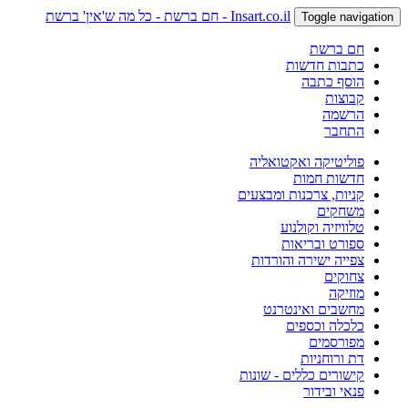
Insart.co.il - חם ברשת - כל מה ש'אין' ברשת
Toggle navigation
חם ברשת
כתבות חדשות
הוסף כתבה
קבוצות
הרשמה
התחבר
פוליטיקה ואקטואליה
חדשות חמות
קניות, צרכנות ומבצעים
משחקים
טלוויזיה וקולנוע
ספורט ובריאות
צפייה ישירה והורדות
צחוקים
מוזיקה
מחשבים ואינטרנט
כלכלה וכספים
מפורסמים
דת ורוחניות
קישורים כללים - שונות
פנאי ובידור