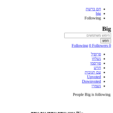
חם ברשת
big
Following
Big
חפש
0 Followers
0 Following
פרופיל
נשלחו
פורסמו
חדש
עם תגובות
Upvoted
Downvoted
נשמרו
People Big is following