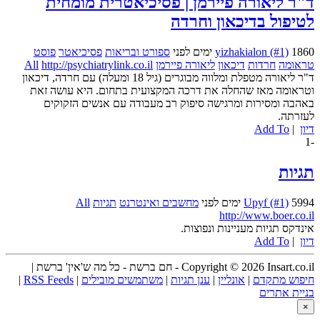
ד"ר ליאורה פיירמן | פסיכיאטרית מומחית
לטיפול בדיכאון וחרדה
1860 ימים לפני
yizhakialon (#1)
ספורט ובריאות
פסיכיאטר
פוסט
טראומה
חרדות
דיכאון
ליאורה פיירמן
http://psychiatrylink.co.il
All
ד"ר ליאורה מטפלת ומלווה מבוגרים (גיל 18 ומעלה) עם חרדה, דיכאון
וטראומה מאז שהחלה את דרכה המקצועית בתחום. היא עושה זאת
באהבה ומסירות ומרגישה סיפוק רב מעבודה עם אנשים הזקוקים
לעזרתה.
דיון
|
Add To
-1
תגיות
5994 ימים לפני
Upyf (#1)
מחשבים ואינטרנט
תגיות
All
http://www.boer.co.il
אינדקס תגיות מעניינות ונפוצות.
דיון
|
Add To
Copyright © 2026 Insart.co.il - חם ברשת - כל מה ש'אין' ברשת |
חיפוש מתקדם
|
אונליין
|
ענן תגיות
|
משתמשים מובילים
|
RSS Feeds
|
בניית אתרים
×