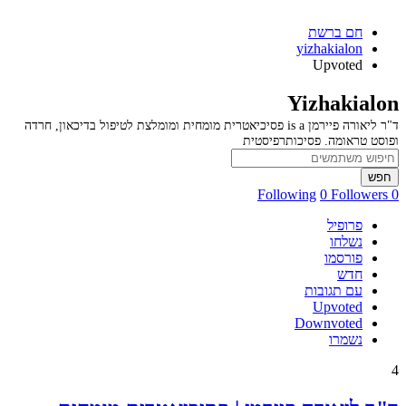
חם ברשת
yizhakialon
Upvoted
Yizhakialon
ד"ר ליאורה פיירמן is a פסיכיאטרית מומחית ומומלצת לטיפול בדיכאון, חרדה
ופוסט טראומה. פסיכותרפיסטית
חפש
0 Followers
0 Following
פרופיל
נשלחו
פורסמו
חדש
עם תגובות
Upvoted
Downvoted
נשמרו
4