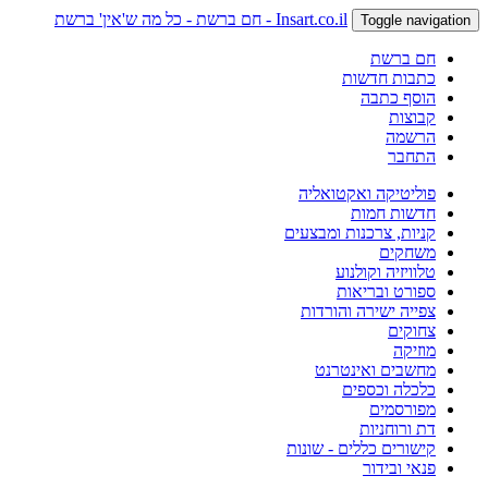
Insart.co.il - חם ברשת - כל מה ש'אין' ברשת
Toggle navigation
חם ברשת
כתבות חדשות
הוסף כתבה
קבוצות
הרשמה
התחבר
פוליטיקה ואקטואליה
חדשות חמות
קניות, צרכנות ומבצעים
משחקים
טלוויזיה וקולנוע
ספורט ובריאות
צפייה ישירה והורדות
צחוקים
מוזיקה
מחשבים ואינטרנט
כלכלה וכספים
מפורסמים
דת ורוחניות
קישורים כללים - שונות
פנאי ובידור