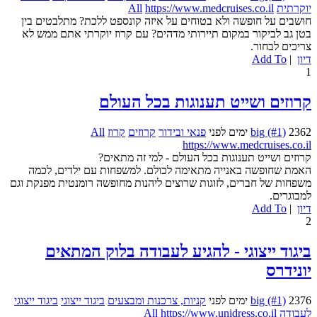
יוקרתית
https://www.medcruises.co.il
All
חושבים על חופשה ולא בטוחים על איזה קונספט ללכת? מתלבטים בין
בטן גב לביקור במקום תיירותי מדהים? עם קרוז יוקרתי אתם ממש לא
צריכים לבחור.
דיון
|
Add To
1
קרוזים ושייט תענוגות בכל העולם
2362 ימים לפני
big (#1)
פנאי ובידור
קרוזים
קרוז
All
https://www.medcruises.co.il
קרוזים ושייט תענוגות בכל העולם - למי זה מתאים?
האמת שחופשה באנייה מתאימה לכולם. למשפחות עם ילדים, לכמה
משפחות של חברים, לזוגות שרוצים ליהנות מחופשה רומנטית מפנקת וגם
למבוגרים.
דיון
|
Add To
2
ביגוד ייצוגי - להגיע לעבודה בלוק המתאים
יונידרס
2376 ימים לפני
big (#1)
קניות, צרכנות ומבצעים
ביגוד ייצוגי
ביגוד ייצוגי
לעבודה
https://www.unidress.co.il
All