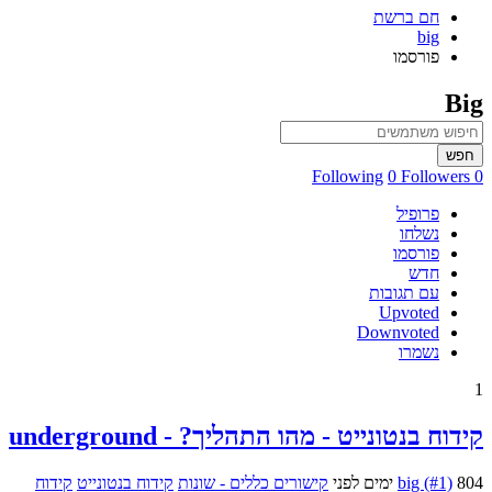
חם ברשת
big
פורסמו
Big
חפש
0 Followers
0 Following
פרופיל
נשלחו
פורסמו
חדש
עם תגובות
Upvoted
Downvoted
נשמרו
1
קידוח בנטונייט - מהו התהליך? - underground
804 ימים לפני
big (#1)
קישורים כללים - שונות
קידוח בנטונייט
קידוח