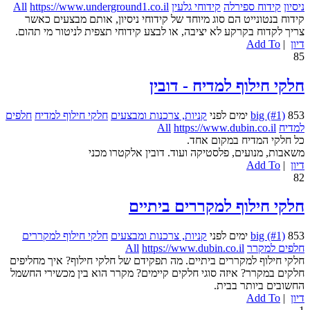
ניסיון
קידוח ספירלה
קידוחי גלעין
https://www.underground1.co.il
All
קידוח בנטונייט הם סוג מיוחד של קידוחי ניסיון, אותם מבצעים כאשר
צריך לקדוח בקרקע לא יציבה, או לבצע קידוחי תצפית לניטור מי תהום.
דיון
|
Add To
85
חלקי חילוף למדיח - דובין
853 ימים לפני
big (#1)
קניות, צרכנות ומבצעים
חלקי חילוף למדיח
חלפים
למדיח
https://www.dubin.co.il
All
כל חלקי המדיח במקום אחד.
משאבות, מנועים, פלסטיקה ועוד. דובין אלקטרו מכני
דיון
|
Add To
82
חלקי חילוף למקררים ביתיים
853 ימים לפני
big (#1)
קניות, צרכנות ומבצעים
חלקי חילוף למקררים
חלפים למקרר
https://www.dubin.co.il
All
חלקי חילוף למקררים ביתיים. מה תפקידם של חלקי חילוף? איך מחליפים
חלקים במקרר? איזה סוגי חלקים קיימים? מקרר הוא בין מכשירי החשמל
החשובים ביותר בבית.
דיון
|
Add To