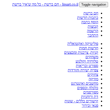
Insart.co.il - חם ברשת - כל מה ש'אין' ברשת
Toggle navigation
חם ברשת
כתבות חדשות
הוסף כתבה
קבוצות
הרשמה
התחבר
פוליטיקה ואקטואליה
חדשות חמות
קניות, צרכנות ומבצעים
משחקים
טלוויזיה וקולנוע
ספורט ובריאות
צפייה ישירה והורדות
צחוקים
מוזיקה
מחשבים ואינטרנט
כלכלה וכספים
מפורסמים
דת ורוחניות
קישורים כללים - שונות
פנאי ובידור