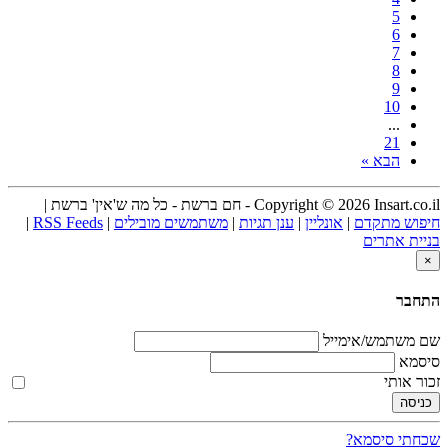
5
6
7
8
9
10
...
21
הבא »
Copyright © 2026 Insart.co.il - חם ברשת - כל מה ש'אין' ברשת |
חיפוש מתקדם
|
אונליין
|
ענן תגיות
|
משתמשים מובילים
|
RSS Feeds
|
בניית אתרים
×
התחבר
שם משתמש/אימייל
סיסמא
זכור אותי
שכחתי סיסמא?