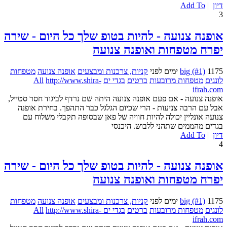
דיון
|
Add To
3
אופנה צנועה - להיות בטופ שלך כל היום - שירה
יפרח מטפחות ואופנה צנועה
1175 ימים לפני
big (#1)
קניות, צרכנות ומבצעים
אופנה צנועה
מטפחות
לונגים
מטפחות מרובעות
ברטים
בגדי ים
http://www.shira-
All
ifrah.com
אופנה צנועה - אם פעם אופנה צנועה היתה שם נרדף לביגוד חסר סטייל,
אבל עם הרבה צניעות - הרי שכיום הגלגל כבר התהפך. בחירת אופנה
צנועה אונליין יכולה להיות חוויה של פאן שבסופה תקבלי משלוח עם
בגדים מהממים שתהני ללבוש. היכנסי
דיון
|
Add To
4
אופנה צנועה - להיות בטופ שלך כל היום - שירה
יפרח מטפחות ואופנה צנועה
1175 ימים לפני
big (#1)
קניות, צרכנות ומבצעים
אופנה צנועה
מטפחות
לונגים
מטפחות מרובעות
ברטים
בגדי ים
http://www.shira-
All
ifrah.com