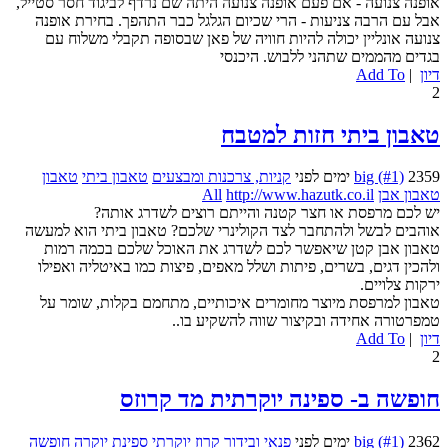
אופנה צנועה - אם פעם אופנה צנועה היתה שם נרדף לביגוד חסר סטייל,
אבל עם הרבה צניעות - הרי שכיום הגלגל כבר התהפך. בחירת אופנה
צנועה אונליין יכולה להיות חוויה של פאן שבסופה תקבלי משלוח עם
בגדים מהממים שתהני ללבוש. היכנסי
דיון
|
Add To
2
טאבון ביתי חזות למטבח
2359 ימים לפני
big (#1)
קניות, צרכנות ומבצעים
טאבון ביתי
טאבון
טאבון אבן
http://www.hazutk.co.il
All
יש לכם מרפסת או חצר קטנה והייתם רוצים לשדרג אותה?
אוהבים לבשל ולהתחבר לצד הקולינרי שלכם? טאבון ביתי הוא למעשה
טאבון אבן קטן שיאפשר לכם לשדרג את האוכל שלכם בכמה רמות
ולהכין דגים, בשרים, פיתות ושלל מאפים, פיצות כמו באיטליה ואפילו
ירקות צלויים.
טאבון למרפסת מיוצר מחומרים איכותיים, מתחמם בקלות, שומר על
טמפרטורה אחידה ובקיצור שווה להשקיע בו..
דיון
|
Add To
2
חופשה ב- ספינה יוקרתית מד קרוזס
2362 ימים לפני
big (#1)
פנאי ובידור
קרוז יוקרתי
ספינת יוקרה
חופשה