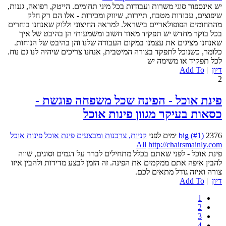
יש אינספור סוגי משרות ועבודות בכל מיני תחומים. הייטק, רפואה, גננות,
שיפוצים, עבודות מטבח, תיירות, שיווק ומכירות - אלו הם רק חלק
מהתחומים הפופולאריים בישראל. למראה החיצוני וללוק שאנחנו בוחרים
בכל בוקר מחדש יש תפקיד מאוד חשוב ומשמעותי הן בהיבט של איך
שאנחנו מציגים את עצמנו במקום העבודה שלנו והן בהיבט של הנוחות.
כלומר, כשנוכל לתפקד בצורה המיטבית, אנחנו צריכים שיהיה לנו גם נוח.
לכל תפקיד או משימה יש
דיון
|
Add To
2
פינת אוכל - הפינה שכל משפחה פוגשת -
כסאות בעיקר מגוון פינות אוכל
2376 ימים לפני
big (#1)
קניות, צרכנות ומבצעים
פינת אוכל
פינות אוכל
All
http://chairsmainly.com
פינת אוכל - לפני שאתם בכלל מתחילים לברר על דגמים וסוגים, שווה
להבין איפה אתם ממקמים את הפינה. זה הזמן לבצע מדידות ולהבין איזו
צורה ואיזה גודל מתאים לכם.
דיון
|
Add To
1
2
3
4