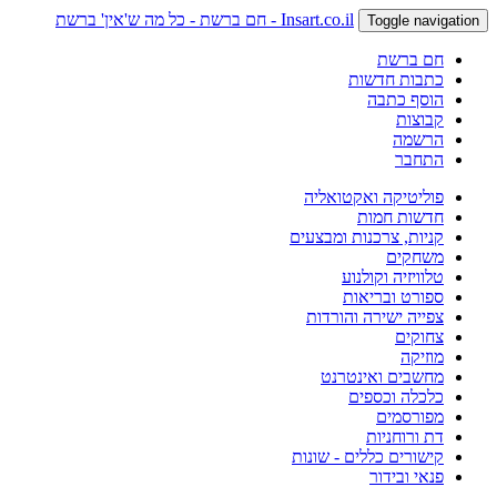
Insart.co.il - חם ברשת - כל מה ש'אין' ברשת
Toggle navigation
חם ברשת
כתבות חדשות
הוסף כתבה
קבוצות
הרשמה
התחבר
פוליטיקה ואקטואליה
חדשות חמות
קניות, צרכנות ומבצעים
משחקים
טלוויזיה וקולנוע
ספורט ובריאות
צפייה ישירה והורדות
צחוקים
מוזיקה
מחשבים ואינטרנט
כלכלה וכספים
מפורסמים
דת ורוחניות
קישורים כללים - שונות
פנאי ובידור