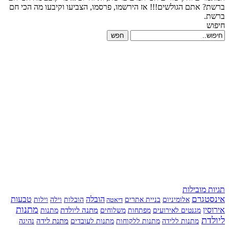
ברשת? אתם הגולשים!!! אז הירשמו, פרסמו, הצביעו וקיבעו מה הכי חם
ברשת.
חיפוש
חפש
תגיות מובילות
אינסטגרם
הובלה
טבעות
אלומיניום
בניית אתרים
הובלות
וילה
דיאטה
וילות
מתנות
אירוסין
מתנה ליולדת
מפתחות
משלוחים
מגנטים לאירועים
מתנות
ליולדת
מתנות לעובדים
מתנת לידה
מתנות ללידה
מתנות ללקוחות
נהיגה