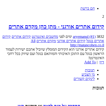
חם ברשת
2
קידום אתרים אורגני - מתן כהן מקדם אתרים
3832 ימים לפני
aryemanul (#1)
מחשבים ואינטרנט
קידום אתרים
קידום
אתרים בגוגל
קידום אתרים אורגני
מקדם אתרים
All
http://matancohen.co.il
קידום אתרים אורגני הוא הקידום המומלץ שיוביל אתכם ישירות לעמוד
הראשון בגוגל עם התוכן האיכותי והמותאם בגוגל ועם שיווק בכל רחבי
האינטרנט!
דיון
|
Add To
תגובות
מי הצביע
לינקים קשורים
תגובות