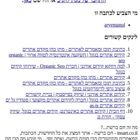
התחבר על מנת להגיב
או הירשם
כאן
.
מי הצביע לכתבה זו
aryemanul
לינקים קשורים
כתיבת תוכן ומאמרים לאתרים - מתן כהן מקדם אתרים
קידום אתרים בגוגל | השקעה אינטרנטית לטווח ארוך | organic
seo
למה דווקא קידום אורגני | חברת Organic Seo - שירותי קידום
בגוגל
קידום אתרים - מתן כהן מקדם אתרים
כתיבת תוכן ומאמרים לאתרים - מתן כהן מקדם אתרים
עיצוב גרפי לרימרקטינג בגוגל
קידום אתרים אורגני | שיווק בפייסבוק | בניית קישורים
קידום אתרים בגוגל | חברה לקידום אתרים מקצועי | סטודיו גל ים
קידום אתרים as-is
דף הבית | קידום אתרים באינטרנט, קידום אתרים בגוגל, שיווק
עסקי - קורת גג
מה זה חם ברשת...?
insart.co.il - חם ברשת - אתר המציג את כל החדשות, הכתבות,
המאמרים והקישורים הכי חמים ברשת, ואיזה יופי... מי קובע מה הכי חם