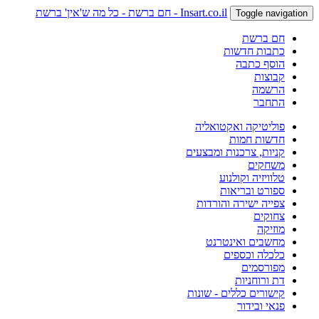
Insart.co.il - חם ברשת - כל מה ש'אין' ברשת
Toggle navigation
חם ברשת
כתבות חדשות
הוסף כתבה
קבוצות
הרשמה
התחבר
פוליטיקה ואקטואליה
חדשות חמות
קניות, צרכנות ומבצעים
משחקים
טלוויזיה וקולנוע
ספורט ובריאות
צפייה ישירה והורדות
צחוקים
מוזיקה
מחשבים ואינטרנט
כלכלה וכספים
מפורסמים
דת ורוחניות
קישורים כללים - שונות
פנאי ובידור