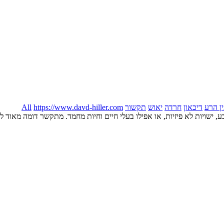
ן הרע
דיכאון
חרדה
יאוש
תקשור
https://www.davd-hiller.com
All
בע, ישויות לא פיזיות, או אפילו בעלי חיים וחיות מחמד. מתקשר דומה מ