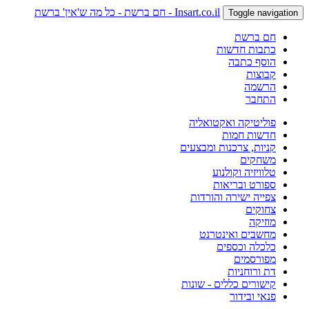
Insart.co.il - חם ברשת - כל מה ש'אין' ברשת
Toggle navigation
חם ברשת
כתבות חדשות
הוסף כתבה
קבוצות
הרשמה
התחבר
פוליטיקה ואקטואליה
חדשות חמות
קניות, צרכנות ומבצעים
משחקים
טלוויזיה וקולנוע
ספורט ובריאות
צפייה ישירה והורדות
צחוקים
מוזיקה
מחשבים ואינטרנט
כלכלה וכספים
מפורסמים
דת ורוחניות
קישורים כללים - שונות
פנאי ובידור