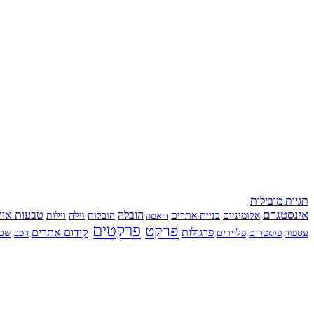
תגיות מובילות
אינסטגרם
הובלה
טבעות אירו
אלומיניום
בניית אתרים
הובלות
וילה
דיאטה
וילות
פרקט
פרקטים
פרגולות
קידום אתרים
רכב
עספור
שכפ
פוסטרים
פליירים