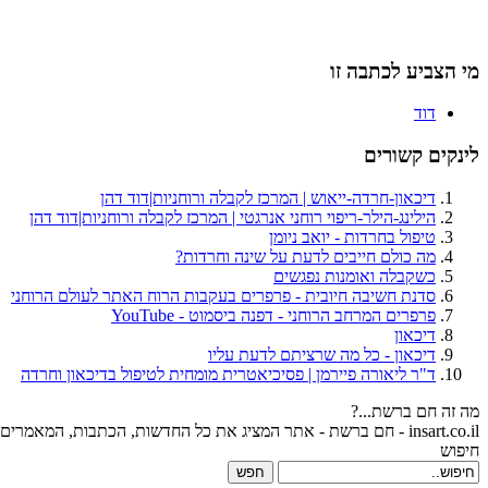
מי הצביע לכתבה זו
דוד
לינקים קשורים
דיכאון-חרדה-ייאוש | המרכז לקבלה ורוחניות|דוד דהן
הילינג-הילר-ריפוי רוחני אנרגטי | המרכז לקבלה ורוחניות|דוד דהן
טיפול בחרדות - יואב ניומן
מה כולם חייבים לדעת על שינה וחרדות?
כשקבלה ואומנות נפגשים
סדנת חשיבה חיובית - פרפרים בעקבות הרוח האתר לעולם הרוחני
פרפרים המרחב הרוחני - דפנה ביסמוט - YouTube
דיכאון
דיכאון - כל מה שרציתם לדעת עליו
ד"ר ליאורה פיירמן | פסיכיאטרית מומחית לטיפול בדיכאון וחרדה
מה זה חם ברשת...?
insart.co.il - חם ברשת - אתר המציג את כל החדשות, הכתבות, המאמרים והקישורים הכי חמים ברשת, ואיזה יופי... מי קובע מה הכי חם ברשת? אתם הגולשים!!! אז הירשמו, פרסמו, הצביעו וקיבעו מה הכי חם ברשת.
חיפוש
חפש