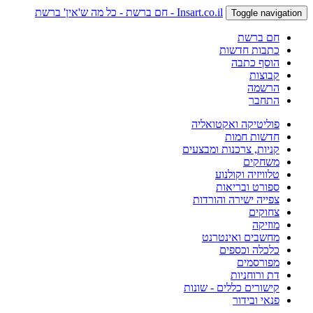
Insart.co.il - חם ברשת - כל מה ש'אין' ברשת
Toggle navigation
חם ברשת
כתבות חדשות
הוסף כתבה
קבוצות
הרשמה
התחבר
פוליטיקה ואקטואליה
חדשות חמות
קניות, צרכנות ומבצעים
משחקים
טלוויזיה וקולנוע
ספורט ובריאות
צפייה ישירה והורדות
צחוקים
מוזיקה
מחשבים ואינטרנט
כלכלה וכספים
מפורסמים
דת ורוחניות
קישורים כללים - שונות
פנאי ובידור