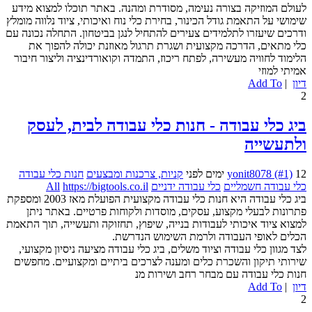
לעולם המוזיקה בצורה נעימה, מסודרת ומהנה. באתר תוכלו למצוא מידע
שימושי על התאמת גודל הכינור, בחירת כלי נוח ואיכותי, ציוד נלווה מומלץ
ודרכים שיעזרו לתלמידים צעירים להתחיל לנגן בביטחון. התחלה נכונה עם
כלי מתאים, הדרכה מקצועית ושגרת תרגול מאוזנת יכולה להפוך את
הלימוד לחוויה מעשירה, לפתח ריכוז, התמדה וקואורדינציה וליצור חיבור
אמיתי למוזי
דיון
|
Add To
2
ביג כלי עבודה - חנות כלי עבודה לבית, לעסק
ולתעשייה
12 ימים לפני
yonit8078 (#1)
קניות, צרכנות ומבצעים
חנות כלי עבודה
כלי עבודה חשמליים
כלי עבודה ידניים
https://bigtools.co.il
All
ביג כלי עבודה היא חנות כלי עבודה מקצועית הפועלת מאז 2003 ומספקת
פתרונות לבעלי מקצוע, עסקים, מוסדות ולקוחות פרטיים. באתר ניתן
למצוא ציוד איכותי לעבודות בנייה, שיפוץ, תחזוקה ותעשייה, תוך התאמת
הכלים לאופי העבודה ולרמת השימוש הנדרשת.
לצד מגוון כלי עבודה וציוד משלים, ביג כלי עבודה מציעה ניסיון מקצועי,
שירותי תיקון והשכרת כלים ומענה לצרכים ביתיים ומקצועיים. מחפשים
חנות כלי עבודה עם מבחר רחב ושירות מנ
דיון
|
Add To
2