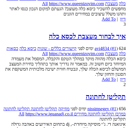
כלה
מעצבת
https://www.queenizovim.com
All
מחפשים להשכיר כיסא כלה מעוצב? הגעתם למקום הנכון כנסו לאתר
ותהנו משלל עיצובים במחירים הוגנים
דיון
|
Add To
3
איך לבחור מעצבת לכסא כלה
624 ימים לפני
avi4834 (#1)
קישורים כללים - שונות
כיסא כלה
כסאות
כלה
מעצבת
https://www.queenizovim.com
All
כיסא הכלה מהווה מוקד במהלך הטקס והקבלה, המסמל את מעמדה
המיוחד ביום חשוב זה. במאמר זה נדריך אותך בתהליך בחירת המעצב
המושלם לכיסא הכלה שלך, ונבטיח חווית ישיבה מלכותית המשקפת את
הסגנון והחזון שלך.
דיון
|
Add To
2
תקליטן לחתונה
656 ימים לפני
nissimsegev (#1)
מוזיקה
תקליטן לחתונה תקליטן לחתונה
במרכז תקליטן לחתונה מחירים
https://www.iguanadj.co.il
All
תקליטן לחתונה
איגואנה די. ג’י מוסיקה מיוחדת–, dj בתחום האירועים באהבה גדולה