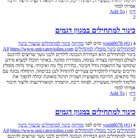
הלימוד לחוויה מעשירה, לפתח ריכוז, התמדה וקואורדינציה וליצור חיבור
אמיתי למוזי
דיון
|
Add To
2
כינור למתחילים במגוון דגמים
4 ימים לפני
yonit8078 (#1)
מוזיקה
כינור למתחילים
שיעורי כינור
למתחילים
כינור מומלץ למתחילים
https://www.spiccatoviolins.com
All
כינור למתחילים הוא הבחירה הנכונה לילדים ולבני נוער שרוצים להיכנס
לעולם המוזיקה בצורה נעימה, מסודרת ומהנה. באתר תוכלו למצוא מידע
שימושי על התאמת גודל הכינור, בחירת כלי נוח ואיכותי, ציוד נלווה מומלץ
ודרכים שיעזרו לתלמידים צעירים להתחיל לנגן בביטחון. התחלה נכונה עם
כלי מתאים, הדרכה מקצועית ושגרת תרגול מאוזנת יכולה להפוך את
הלימוד לחוויה מעשירה, לפתח ריכוז, התמדה וקואורדינציה וליצור חיבור
אמיתי למוזי
דיון
|
Add To
2
כינור למתחילים במגוון דגמים
4 ימים לפני
yonit8078 (#1)
מוזיקה
כינור למתחילים
שיעורי כינור
למתחילים
כינור מומלץ למתחילים
https://www.spiccatoviolins.com
All
כינור למתחילים הוא הבחירה הנכונה לילדים ולבני נוער שרוצים להיכנס