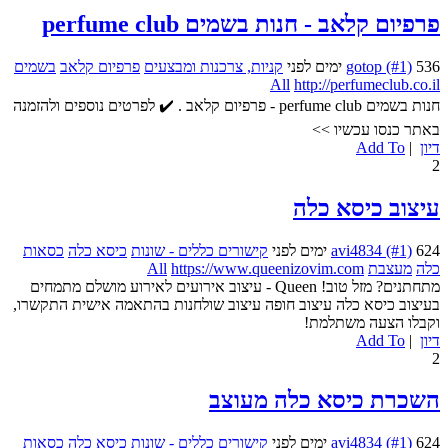
פרפיום קלאב - חנות בשמים perfume club
536 ימים לפני
gotop (#1)
קניות, צרכנות ומבצעים
פרפיום קלאב
בשמים
All
http://perfumeclub.co.il
חנות בשמים perfume club - פרפיום קלאב . ✔️ לפרטים נוספים ולהזמנה
באתר כנסו עכשיו >>
דיון
|
Add To
2
עיצוב כיסא כלה
624 ימים לפני
avi4834 (#1)
קישורים כללים - שונות
כיסא כלה
כסאות
כלה
מעצבת
https://www.queenizovim.com
All
מתחתנים? מזל טוב! Queen - עיצוב אירועים לאירוע מושלם מתמחים
בעיצוב כיסא כלה עיצוב חופה עיצוב שולחנות בהתאמה אישית התקשרו,
וקבלו הצעה משתלמת!
דיון
|
Add To
2
השכרת כיסא כלה מעוצב
624 ימים לפני
avi4834 (#1)
קישורים כללים - שונות
כיסא כלה
כסאות