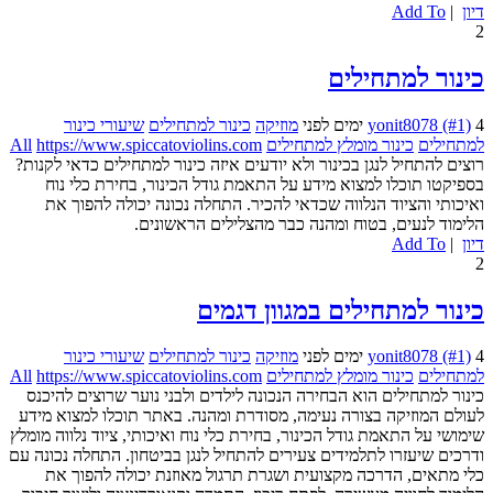
דיון
|
Add To
2
כינור למתחילים
4 ימים לפני
yonit8078 (#1)
מוזיקה
כינור למתחילים
שיעורי כינור
למתחילים
כינור מומלץ למתחילים
https://www.spiccatoviolins.com
All
רוצים להתחיל לנגן בכינור ולא יודעים איזה כינור למתחילים כדאי לקנות?
בספיקטו תוכלו למצוא מידע על התאמת גודל הכינור, בחירת כלי נוח
ואיכותי והציוד הנלווה שכדאי להכיר. התחלה נכונה יכולה להפוך את
הלימוד לנעים, בטוח ומהנה כבר מהצלילים הראשונים.
דיון
|
Add To
2
כינור למתחילים במגוון דגמים
4 ימים לפני
yonit8078 (#1)
מוזיקה
כינור למתחילים
שיעורי כינור
למתחילים
כינור מומלץ למתחילים
https://www.spiccatoviolins.com
All
כינור למתחילים הוא הבחירה הנכונה לילדים ולבני נוער שרוצים להיכנס
לעולם המוזיקה בצורה נעימה, מסודרת ומהנה. באתר תוכלו למצוא מידע
שימושי על התאמת גודל הכינור, בחירת כלי נוח ואיכותי, ציוד נלווה מומלץ
ודרכים שיעזרו לתלמידים צעירים להתחיל לנגן בביטחון. התחלה נכונה עם
כלי מתאים, הדרכה מקצועית ושגרת תרגול מאוזנת יכולה להפוך את