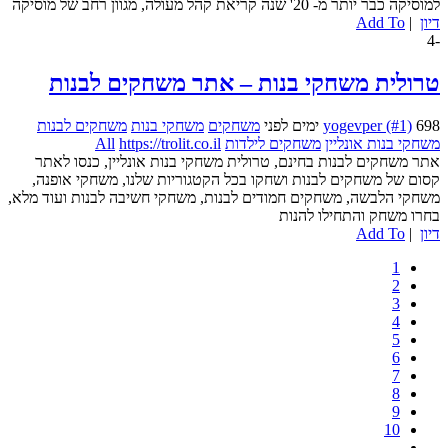
למוסיקה כבר יותר מ- 20' שנה קריאת קהל מעולה, מגוון רחב של מוסיקה
דיון
|
Add To
-4
טרולית משחקי בנות – אתר משחקים לבנות
698 ימים לפני
yogevper (#1)
משחקים
משחקי בנות
משחקים לבנות
משחקי בנות אונליין
משחקים לילדות
https://trolit.co.il
All
אתר משחקים לבנות בחינם, טרולית משחקי בנות אונליין, כנסו לאתר
קסום של משחקים לבנות ושחקו בכל הקטגוריות שלנו, משחקי אופנה,
משחקי הלבשה, משחקים חמודים לבנות, משחקי חשיבה לבנות ועוד מלא,
בחרו משחק והתחילו להנות
דיון
|
Add To
1
2
3
4
5
6
7
8
9
10
...