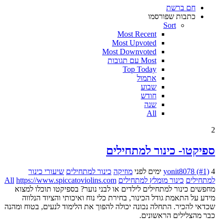
חם ברשת
כתבות שפורסמו
Sort
Most Recent
Most Upvoted
Most Downvoted
Most עם תגובות
Top Today
אתמול
שבוע
חודש
שנה
All
2
ספיקטו- כינור למתחילים
4 ימים לפני
yonit8078 (#1)
מוזיקה
כינור למתחילים
שיעורי כינור
למתחילים
כינור מומלץ למתחילים
https://www.spiccatoviolins.com
All
מחפשים כינור למתחילים לילדים או לבני נוער? בספיקטו תוכלו למצוא
מידע על התאמת גודל הכינור, בחירת כלי נוח ואיכותי והציוד הנלווה
שכדאי להכיר. התחלה נכונה יכולה להפוך את הלימוד לנעים, בטוח ומהנה
כבר מהצלילים הראשונים.