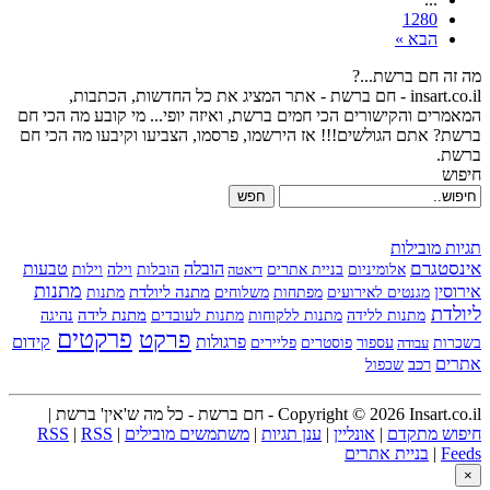
1280
הבא »
מה זה חם ברשת...?
insart.co.il - חם ברשת - אתר המציג את כל החדשות, הכתבות,
המאמרים והקישורים הכי חמים ברשת, ואיזה יופי... מי קובע מה הכי חם
ברשת? אתם הגולשים!!! אז הירשמו, פרסמו, הצביעו וקיבעו מה הכי חם
ברשת.
חיפוש
חפש
תגיות מובילות
אינסטגרם
הובלה
טבעות
אלומיניום
בניית אתרים
הובלות
וילה
דיאטה
וילות
מתנות
אירוסין
מתנה ליולדת
מפתחות
משלוחים
מגנטים לאירועים
מתנות
ליולדת
מתנות לעובדים
מתנת לידה
מתנות ללידה
מתנות ללקוחות
נהיגה
פרקט
פרקטים
פרגולות
קידום
עספור
בשכרות
עבודה
פוסטרים
פליירים
אתרים
רכב
שכפול
Copyright © 2026 Insart.co.il - חם ברשת - כל מה ש'אין' ברשת |
חיפוש מתקדם
|
אונליין
|
ענן תגיות
|
משתמשים מובילים
|
RSS
|
RSS
Feeds
|
בניית אתרים
×