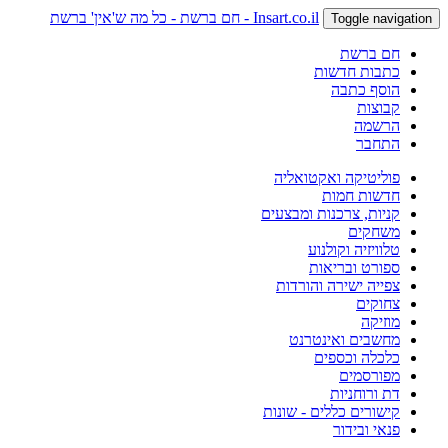
Insart.co.il - חם ברשת - כל מה ש'אין' ברשת
Toggle navigation
חם ברשת
כתבות חדשות
הוסף כתבה
קבוצות
הרשמה
התחבר
פוליטיקה ואקטואליה
חדשות חמות
קניות, צרכנות ומבצעים
משחקים
טלוויזיה וקולנוע
ספורט ובריאות
צפייה ישירה והורדות
צחוקים
מוזיקה
מחשבים ואינטרנט
כלכלה וכספים
מפורסמים
דת ורוחניות
קישורים כללים - שונות
פנאי ובידור