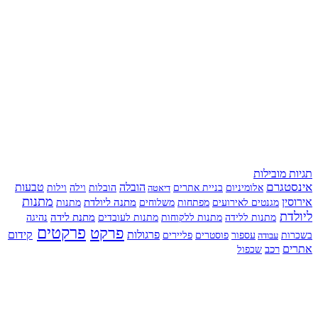
תגיות מובילות
אינסטגרם
הובלה
טבעות
אלומיניום
בניית אתרים
הובלות
וילה
דיאטה
וילות
מתנות
אירוסין
מתנה ליולדת
מפתחות
משלוחים
מגנטים לאירועים
מתנות
ליולדת
מתנות לעובדים
מתנת לידה
מתנות ללידה
מתנות ללקוחות
נהיגה
פרקט
פרקטים
פרגולות
קידום
עספור
בשכרות
עבודה
פוסטרים
פליירים
אתרים
רכב
שכפול