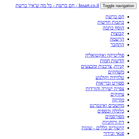
Insart.co.il - חם ברשת - כל מה ש'אין' ברשת
Toggle navigation
חם ברשת
כתבות חדשות
הוסף כתבה
קבוצות
הרשמה
התחבר
פוליטיקה ואקטואליה
חדשות חמות
קניות, צרכנות ומבצעים
משחקים
טלוויזיה וקולנוע
ספורט ובריאות
צפייה ישירה והורדות
צחוקים
מוזיקה
מחשבים ואינטרנט
כלכלה וכספים
מפורסמים
דת ורוחניות
קישורים כללים - שונות
פנאי ובידור