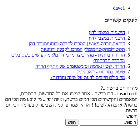
dave1
לינקים קשורים
הישגיות במצבי לחץ
הישגיות במצבי לחץ
דיכאון-חרדה-ייאוש | המרכז לקבלה ורוחניות|דוד דהן
תקשור|מתקשר מומלץ|המרכז לקבלה ורוחניות
חרדה חברתית - מהי וכיצד מתמודדים?: מה עושים כשסובלים
מחרדה חברתית?
חרדה, קשיי נשימה וסימפטומים של התקף חרדה
טיפול בחרדות - יואב ניומן
מה כולם חייבים לדעת על שינה וחרדות?
מה זה חם ברשת...?
insart.co.il - חם ברשת - אתר המציג את כל החדשות, הכתבות,
המאמרים והקישורים הכי חמים ברשת, ואיזה יופי... מי קובע מה הכי חם
ברשת? אתם הגולשים!!! אז הירשמו, פרסמו, הצביעו וקיבעו מה הכי חם
ברשת.
חיפוש
חפש